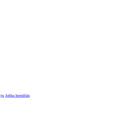
vju
Jobba hemifrån