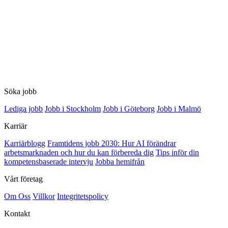
Söka jobb
Lediga jobb
Jobb i Stockholm
Jobb i Göteborg
Jobb i Malmö
Karriär
Karriärblogg
Framtidens jobb 2030: Hur AI förändrar
arbetsmarknaden och hur du kan förbereda dig
Tips inför din
kompetensbaserade intervju
Jobba hemifrån
Vårt företag
Om Oss
Villkor
Integritetspolicy
Kontakt