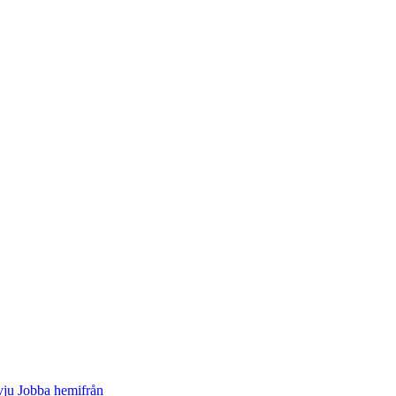
vju
Jobba hemifrån