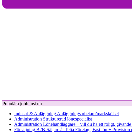
Populära jobb just nu
Industri & Anläggning
Anläggningsarbetare/markskötsel
Administration
Strukturerad lönespecialist
Administration
Lönehandläggare – vill du ha ett roligt, givand
Försäljning
B2B-Säljare åt Telia Företag | Fast lön + Provision u