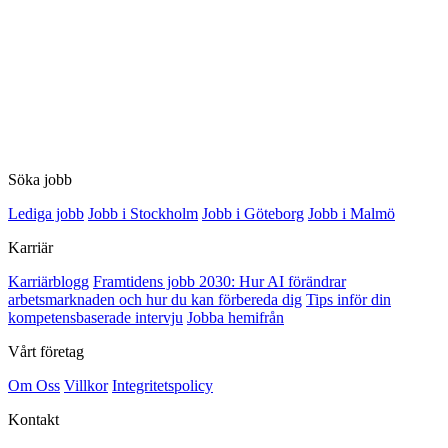
Söka jobb
Lediga jobb
Jobb i Stockholm
Jobb i Göteborg
Jobb i Malmö
Karriär
Karriärblogg
Framtidens jobb 2030: Hur AI förändrar
arbetsmarknaden och hur du kan förbereda dig
Tips inför din
kompetensbaserade intervju
Jobba hemifrån
Vårt företag
Om Oss
Villkor
Integritetspolicy
Kontakt