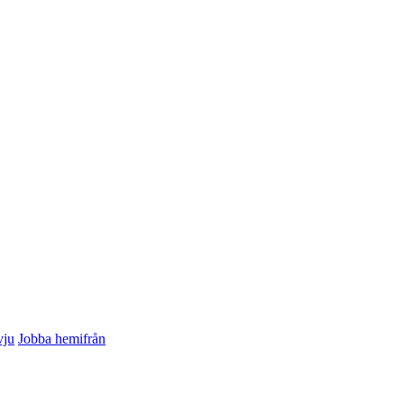
vju
Jobba hemifrån