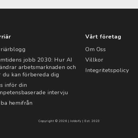
rriär
Vårt företag
rriärblogg
Om Oss
amtidens jobb 2030: Hur AI
Villkor
rändrar arbetsmarknaden och
Integritetspolicy
r du kan förbereda dig
s inför din
mpetensbaserade intervju
bba hemifrån
Copyright © 2026 | Jobbify | Est. 2023