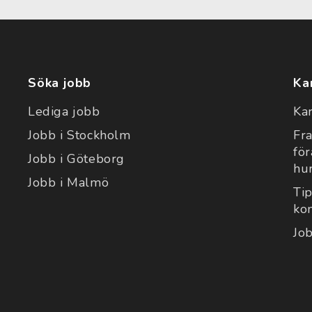
Söka jobb
Ka
Lediga jobb
Ka
Jobb i Stockholm
Fr
fö
Jobb i Göteborg
hu
Jobb i Malmö
Tip
ko
Jo