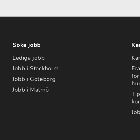
Söka jobb
Ka
Lediga jobb
Ka
Jobb i Stockholm
Fr
fö
Jobb i Göteborg
hu
Jobb i Malmö
Tip
ko
Jo