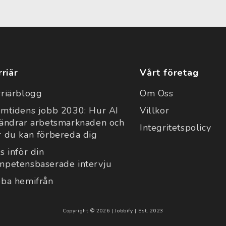
rriär
Vårt företag
rriärblogg
Om Oss
amtidens jobb 2030: Hur AI
Villkor
rändrar arbetsmarknaden och
Integritetspolicy
r du kan förbereda dig
s inför din
mpetensbaserade intervju
bba hemifrån
Copyright © 2026 | Jobbify | Est. 2023