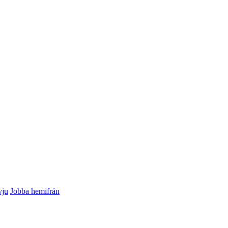
vju
Jobba hemifrån