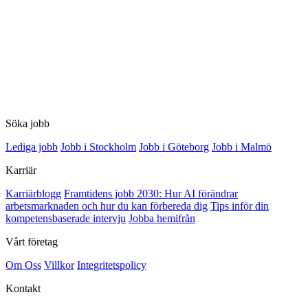
Söka jobb
Lediga jobb
Jobb i Stockholm
Jobb i Göteborg
Jobb i Malmö
Karriär
Karriärblogg
Framtidens jobb 2030: Hur AI förändrar
arbetsmarknaden och hur du kan förbereda dig
Tips inför din
kompetensbaserade intervju
Jobba hemifrån
Vårt företag
Om Oss
Villkor
Integritetspolicy
Kontakt