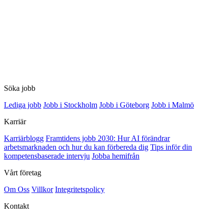
Söka jobb
Lediga jobb
Jobb i Stockholm
Jobb i Göteborg
Jobb i Malmö
Karriär
Karriärblogg
Framtidens jobb 2030: Hur AI förändrar
arbetsmarknaden och hur du kan förbereda dig
Tips inför din
kompetensbaserade intervju
Jobba hemifrån
Vårt företag
Om Oss
Villkor
Integritetspolicy
Kontakt