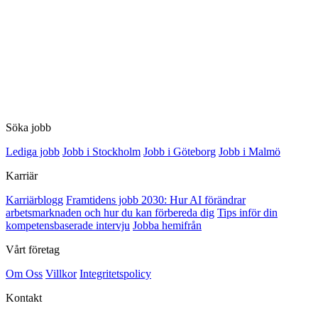
Söka jobb
Lediga jobb
Jobb i Stockholm
Jobb i Göteborg
Jobb i Malmö
Karriär
Karriärblogg
Framtidens jobb 2030: Hur AI förändrar
arbetsmarknaden och hur du kan förbereda dig
Tips inför din
kompetensbaserade intervju
Jobba hemifrån
Vårt företag
Om Oss
Villkor
Integritetspolicy
Kontakt