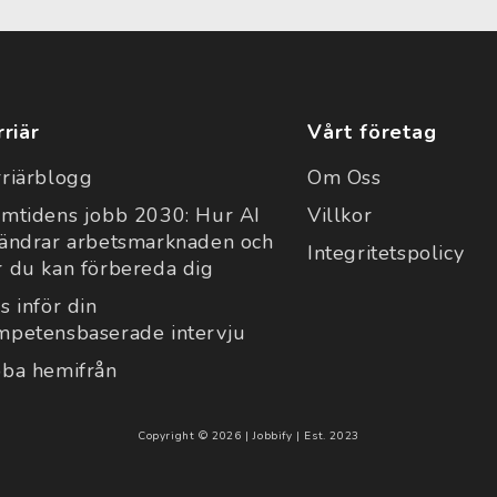
rriär
Vårt företag
rriärblogg
Om Oss
amtidens jobb 2030: Hur AI
Villkor
rändrar arbetsmarknaden och
Integritetspolicy
r du kan förbereda dig
s inför din
mpetensbaserade intervju
bba hemifrån
Copyright © 2026 | Jobbify | Est. 2023