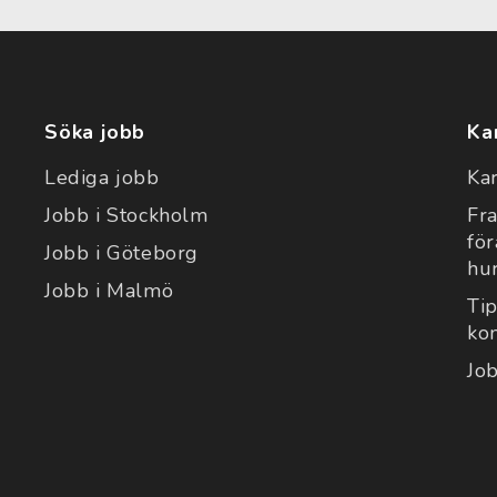
Söka jobb
Ka
Lediga jobb
Ka
Jobb i Stockholm
Fr
fö
Jobb i Göteborg
hu
Jobb i Malmö
Tip
ko
Jo