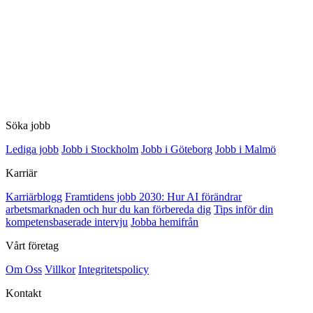
Söka jobb
Lediga jobb
Jobb i Stockholm
Jobb i Göteborg
Jobb i Malmö
Karriär
Karriärblogg
Framtidens jobb 2030: Hur AI förändrar
arbetsmarknaden och hur du kan förbereda dig
Tips inför din
kompetensbaserade intervju
Jobba hemifrån
Vårt företag
Om Oss
Villkor
Integritetspolicy
Kontakt