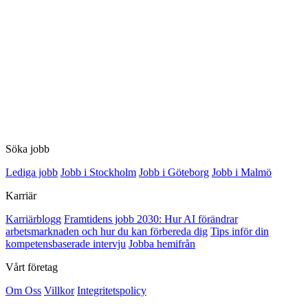
Söka jobb
Lediga jobb
Jobb i Stockholm
Jobb i Göteborg
Jobb i Malmö
Karriär
Karriärblogg
Framtidens jobb 2030: Hur AI förändrar
arbetsmarknaden och hur du kan förbereda dig
Tips inför din
kompetensbaserade intervju
Jobba hemifrån
Vårt företag
Om Oss
Villkor
Integritetspolicy