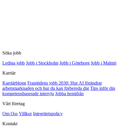
Söka jobb
Lediga jobb
Jobb i Stockholm
Jobb i Göteborg
Jobb i Malmö
Karriär
Karriärblogg
Framtidens jobb 2030: Hur AI förändrar
arbetsmarknaden och hur du kan förbereda dig
Tips inför din
kompetensbaserade intervju
Jobba hemifrån
Vårt företag
Om Oss
Villkor
Integritetspolicy
Kontakt