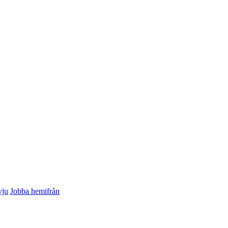
vju
Jobba hemifrån