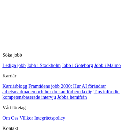
Söka jobb
Lediga jobb
Jobb i Stockholm
Jobb i Göteborg
Jobb i Malmö
Karriär
Karriärblogg
Framtidens jobb 2030: Hur AI förändrar
arbetsmarknaden och hur du kan förbereda dig
Tips inför din
kompetensbaserade intervju
Jobba hemifrån
Vårt företag
Om Oss
Villkor
Integritetspolicy
Kontakt