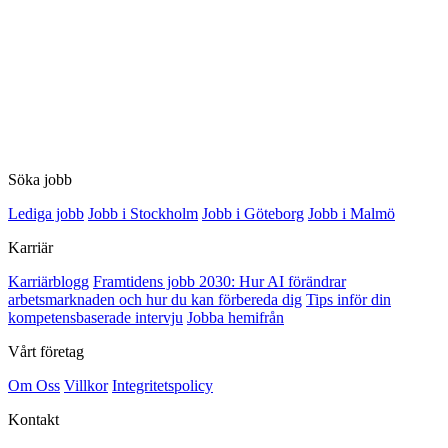
Söka jobb
Lediga jobb
Jobb i Stockholm
Jobb i Göteborg
Jobb i Malmö
Karriär
Karriärblogg
Framtidens jobb 2030: Hur AI förändrar
arbetsmarknaden och hur du kan förbereda dig
Tips inför din
kompetensbaserade intervju
Jobba hemifrån
Vårt företag
Om Oss
Villkor
Integritetspolicy
Kontakt