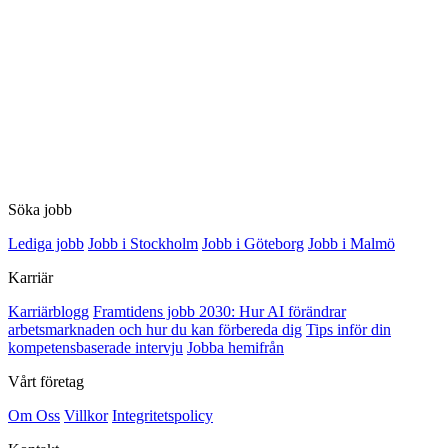
Söka jobb
Lediga jobb
Jobb i Stockholm
Jobb i Göteborg
Jobb i Malmö
Karriär
Karriärblogg
Framtidens jobb 2030: Hur AI förändrar
arbetsmarknaden och hur du kan förbereda dig
Tips inför din
kompetensbaserade intervju
Jobba hemifrån
Vårt företag
Om Oss
Villkor
Integritetspolicy