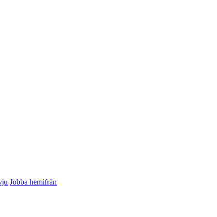
vju
Jobba hemifrån