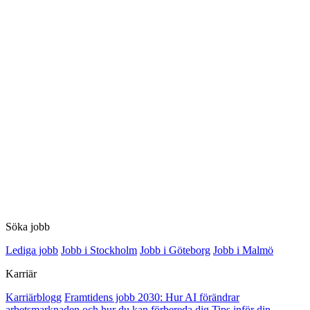
Söka jobb
Lediga jobb
Jobb i Stockholm
Jobb i Göteborg
Jobb i Malmö
Karriär
Karriärblogg
Framtidens jobb 2030: Hur AI förändrar
arbetsmarknaden och hur du kan förbereda dig
Tips inför din