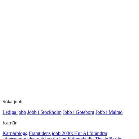
Söka jobb
Lediga jobb
Jobb i Stockholm
Jobb i Göteborg
Jobb i Malmö
Karriär
Karriärblogg
Framtidens jobb 2030: Hur AI förändrar
arbetsmarknaden och hur du kan förbereda dig
Tips inför din