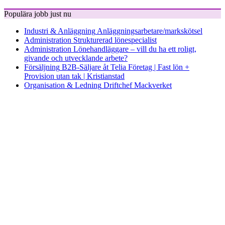
Populära jobb just nu
Industri & Anläggning
Anläggningsarbetare/markskötsel
Administration
Strukturerad lönespecialist
Administration
Lönehandläggare – vill du ha ett roligt,
givande och utvecklande arbete?
Försäljning
B2B-Säljare åt Telia Företag | Fast lön +
Provision utan tak | Kristianstad
Organisation & Ledning
Driftchef Mackverket