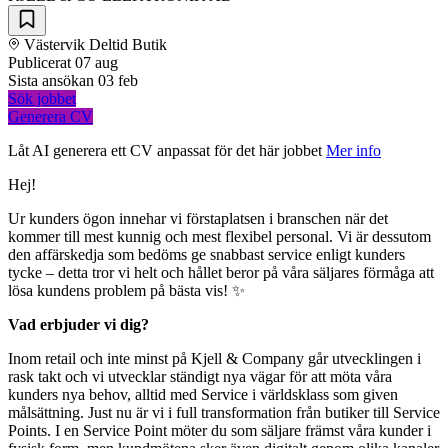
Västervik
Deltid
Butik
Publicerat
07 aug
Sista ansökan
03 feb
Sök jobbet
Generera CV
Låt AI generera ett CV anpassat för det här jobbet
Mer info
Hej!
Ur kunders ögon innehar vi förstaplatsen i branschen när det
kommer till mest kunnig och mest flexibel personal. Vi är dessutom
den affärskedja som bedöms ge snabbast service enligt kunders
tycke – detta tror vi helt och hållet beror på våra säljares förmåga att
lösa kundens problem på bästa vis! ✨
Vad erbjuder vi dig?
Inom retail och inte minst på Kjell & Company går utvecklingen i
rask takt och vi utvecklar ständigt nya vägar för att möta våra
kunders nya behov, alltid med Service i världsklass som given
målsättning. Just nu är vi i full transformation från butiker till Service
Points. I en Service Point möter du som säljare främst våra kunder i