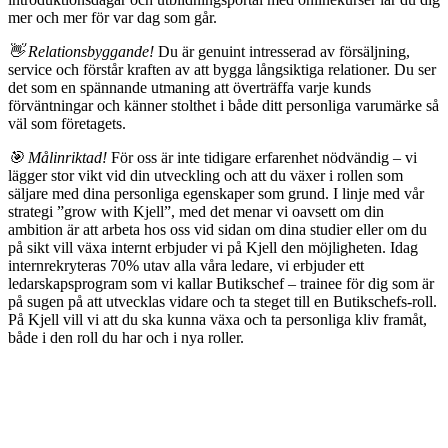
mer och mer för var dag som går.
👋 Relationsbyggande!
Du är genuint intresserad av försäljning,
service och förstår kraften av att bygga långsiktiga relationer. Du ser
det som en spännande utmaning att överträffa varje kunds
förväntningar och känner stolthet i både ditt personliga varumärke så
väl som företagets.
🎯 Målinriktad!
För oss är inte tidigare erfarenhet nödvändig – vi
lägger stor vikt vid din utveckling och att du växer i rollen som
säljare med dina personliga egenskaper som grund. I linje med vår
strategi ”grow with Kjell”, med det menar vi oavsett om din
ambition är att arbeta hos oss vid sidan om dina studier eller om du
på sikt vill växa internt erbjuder vi på Kjell den möjligheten. Idag
internrekryteras 70% utav alla våra ledare, vi erbjuder ett
ledarskapsprogram som vi kallar Butikschef – trainee för dig som är
på sugen på att utvecklas vidare och ta steget till en Butikschefs-roll.
På Kjell vill vi att du ska kunna växa och ta personliga kliv framåt,
både i den roll du har och i nya roller.