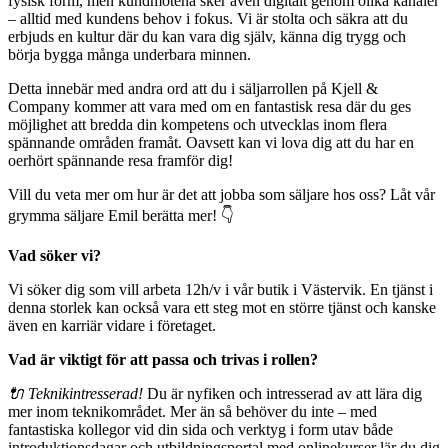
fysisk form, men kundmötena sker även digitalt genom olika kanaler
– alltid med kundens behov i fokus. Vi är stolta och säkra att du
erbjuds en kultur där du kan vara dig själv, känna dig trygg och
börja bygga många underbara minnen.
Detta innebär med andra ord att du i säljarrollen på Kjell &
Company kommer att vara med om en fantastisk resa där du ges
möjlighet att bredda din kompetens och utvecklas inom flera
spännande områden framåt. Oavsett kan vi lova dig att du har en
oerhört spännande resa framför dig!
Vill du veta mer om hur är det att jobba som säljare hos oss? Låt vår
grymma säljare Emil berätta mer! 👇
Vad söker vi?
Vi söker dig som vill arbeta 12h/v i vår butik i Västervik. En tjänst i
denna storlek kan också vara ett steg mot en större tjänst och kanske
även en karriär vidare i företaget.
Vad är viktigt för att passa och trivas i rollen?
🔌 Teknikintresserad!
Du är nyfiken och intresserad av att lära dig
mer inom teknikområdet. Mer än så behöver du inte – med
fantastiska kollegor vid din sida och verktyg i form utav både
introduktionsdagar och utbildningsportal med onlinekurser lär du dig