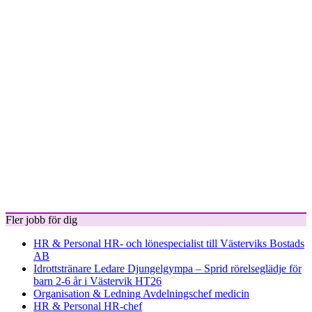
Fler jobb för dig
HR & Personal
HR- och lönespecialist till Västerviks Bostads
AB
Idrottstränare
Ledare Djungelgympa – Sprid rörelseglädje för
barn 2-6 år i Västervik HT26
Organisation & Ledning
Avdelningschef medicin
HR & Personal
HR-chef