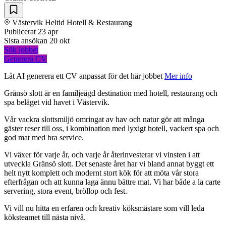
Västervik
Heltid
Hotell & Restaurang
Publicerat
23 apr
Sista ansökan
20 okt
Sök jobbet
Generera CV
Låt AI generera ett CV anpassat för det här jobbet
Mer info
Gränsö slott är en familjeägd destination med hotell, restaurang och
spa beläget vid havet i Västervik.
Vår vackra slottsmiljö omringat av hav och natur gör att många
gäster reser till oss, i kombination med lyxigt hotell, vackert spa och
god mat med bra service.
Vi växer för varje år, och varje år återinvesterar vi vinsten i att
utveckla Gränsö slott. Det senaste året har vi bland annat byggt ett
helt nytt komplett och modernt stort kök för att möta vår stora
efterfrågan och att kunna laga ännu bättre mat. Vi har både a la carte
servering, stora event, bröllop och fest.
Vi vill nu hitta en erfaren och kreativ köksmästare som vill leda
köksteamet till nästa nivå.