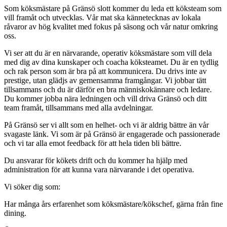
Som köksmästare på Gränsö slott kommer du leda ett köksteam som
vill framåt och utvecklas. Vår mat ska kännetecknas av lokala
råvaror av hög kvalitet med fokus på säsong och vår natur omkring
oss.
Vi ser att du är en närvarande, operativ köksmästare som vill dela
med dig av dina kunskaper och coacha köksteamet. Du är en tydlig
och rak person som är bra på att kommunicera. Du drivs inte av
prestige, utan glädjs av gemensamma framgångar. Vi jobbar tätt
tillsammans och du är därför en bra människokännare och ledare.
Du kommer jobba nära ledningen och vill driva Gränsö och ditt
team framåt, tillsammans med alla avdelningar.
På Gränsö ser vi allt som en helhet- och vi är aldrig bättre än vår
svagaste länk. Vi som är på Gränsö är engagerade och passionerade
och vi tar alla emot feedback för att hela tiden bli bättre.
Du ansvarar för kökets drift och du kommer ha hjälp med
administration för att kunna vara närvarande i det operativa.
Vi söker dig som:
Har många års erfarenhet som köksmästare/kökschef, gärna från fine
dining.