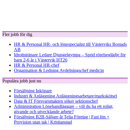
Fler jobb för dig
HR & Personal
HR- och lönespecialist till Västerviks Bostads
AB
Idrottstränare
Ledare Djungelgympa – Sprid rörelseglädje för
barn 2-6 år i Västervik HT26
HR & Personal
HR-chef
Organisation & Ledning
Avdelningschef medicin
Populära jobb just nu
Försäljning
Inköpare
Industri & Anläggning
Anläggningsarbetare/markskötsel
Data & IT
Försvarsmakten söker sektionschef
Administration
Lönehandläggare – vill du ha ett roligt,
givande och utvecklande arbete?
Försäljning
B2B-Säljare åt Telia Företag | Fast lön +
Provision utan tak | Kristianstad