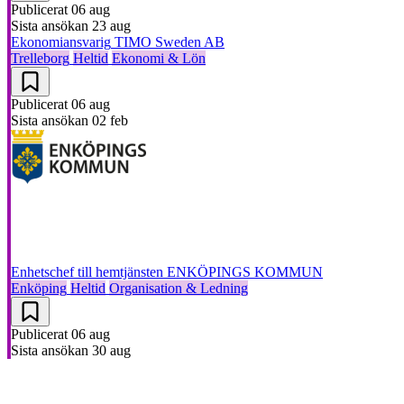
Publicerat
06 aug
Sista ansökan
23 aug
Ekonomiansvarig
TIMO Sweden AB
Trelleborg
Heltid
Ekonomi & Lön
Publicerat
06 aug
Sista ansökan
02 feb
Enhetschef till hemtjänsten
ENKÖPINGS KOMMUN
Enköping
Heltid
Organisation & Ledning
Publicerat
06 aug
Sista ansökan
30 aug