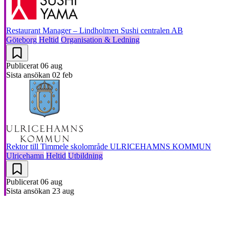
Restaurant Manager – Lindholmen
Sushi centralen AB
Göteborg
Heltid
Organisation & Ledning
Publicerat
06 aug
Sista ansökan
02 feb
Rektor till Timmele skolområde
ULRICEHAMNS KOMMUN
Ulricehamn
Heltid
Utbildning
Publicerat
06 aug
Sista ansökan
23 aug