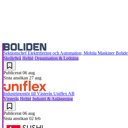
Sektionschef Elektrifiering och Automation, Mobila Maskiner
Bolide
Skellefteå
Heltid
Organisation & Ledning
Publicerat
06 aug
Sista ansökan
27 aug
Industrimontör till Västerås
Uniflex AB
Västerås
Heltid
Industri & Anläggning
Publicerat
06 aug
Sista ansökan
02 feb