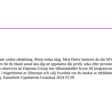
tade online utbildning. Börja redan idag. Med Delve hanterar du din M36
n får du bland annat lära dig att uppdatera din profil, söka efter persone
 observera att Diploma Group inte tillhandahåller licens till programva
i högerhörnet av filmrutan och välj Swedish om du önskar se utbildninge
ning, Samarbete Uppdaterad Granskad 2024 03 09